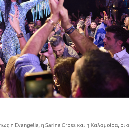
 η Evangelia, η Sarina Cross και η Καλομοίρα, οι