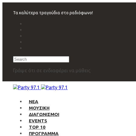
Skip
Skip
links
to
Τα καλύτερα τραγούδια στο ραδιόφωνο!
primary
navigation
Skip
to
content
Search
Γράψε ότι σε ενδιαφέρει να μάθεις
ΝΕΑ
ΜΟΥΣΙΚΗ
ΔΙΑΓΩΝΙΣΜΟΙ
EVENTS
TOP 10
ΠΡΟΓΡΑΜΜΑ