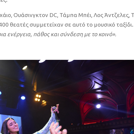
χάιο, Ουάσινγκτον DC, Τάμπα Μπέι, Λος Άντζελες,
400 θεατές συμμετείχαν σε αυτό το μουσικό ταξίδι
ια ενέργεια, πάθος και σύνδεση με το κοινό».