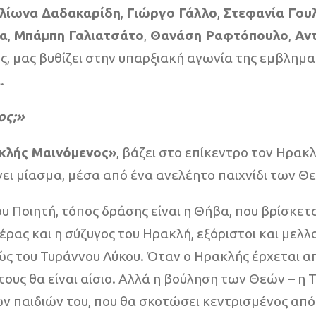
λίωνα Δαδακαρίδη
,
Γιώργο Γάλλο
,
Στεφανία Γου
σα
,
Μπάμπη Γαλιατσάτο
,
Θανάση Ραφτόπουλο
,
Αντ
ς, μας βυθίζει στην υπαρξιακή αγωνία της εμβλημ
ά
.
ος;»
κλής Μαινόμενος»
, βάζει στο επίκεντρο τον Ηρακ
νει μίασμα, μέσα από ένα ανελέητο παιχνίδι των Θ
του Ποιητή, τόπος δράσης είναι η Θήβα, που βρίσκε
ρας και η σύζυγος του Ηρακλή, εξόριστοι και μελλοθ
ς του Τυράννου Λύκου. Όταν ο Ηρακλής έρχεται απ
 τους θα είναι αίσιο. Αλλά η βούληση των Θεών – η
των παιδιών του, που θα σκοτώσει κεντρισμένος από