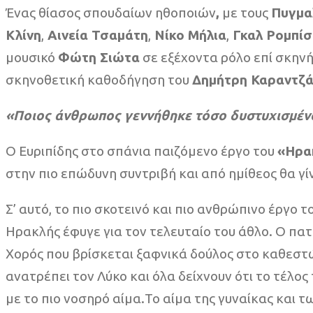
Ένας θίασος σπουδαίων ηθοποιών
,
με τους
Πυγμα
Κλίνη
,
Αινεία Τσαμάτη
,
Νίκο Μήλια
,
Γκαλ Ρομπί
μουσικό
Φώτη Σιώτα
σε εξέχοντα ρόλο επί σκηνή
σκηνοθετική καθοδήγηση του
Δημήτρη Καραντζ
«Ποιος άνθρωπος γεννήθηκε τόσο δυστυχισμέν
Ο Ευριπίδης στο σπάνια παιζόμενο έργο του
«Ηρα
στην πιο επώδυνη συντριβή και από ημίθεος θα γί
Σ’ αυτό, το πιο σκοτεινό και πιο ανθρώπινο έργο 
Ηρακλής έφυγε για τον τελευταίο του άθλο. Ο πατέ
Χορός που βρίσκεται ξαφνικά δούλος στο καθεστώ
ανατρέπει τον Λύκο και όλα δείχνουν ότι το τέλος
με το πιο νοσηρό αίμα.Το αίμα της γυναίκας και 