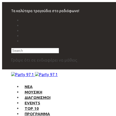
Skip
Skip
links
to
Τα καλύτερα τραγούδια στο ραδιόφωνο!
primary
navigation
Skip
to
content
Search
Γράψε ότι σε ενδιαφέρει να μάθεις
ΝΕΑ
ΜΟΥΣΙΚΗ
ΔΙΑΓΩΝΙΣΜΟΙ
EVENTS
TOP 10
ΠΡΟΓΡΑΜΜΑ