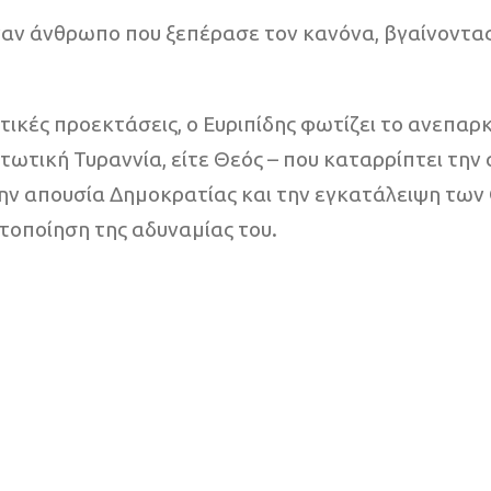
ς έναν άνθρωπο που ξεπέρασε τον κανόνα, βγαίνοντ
τικές προεκτάσεις, ο Ευριπίδης φωτίζει το ανεπαρ
τωτική Τυραννία, είτε Θεός – που καταρρίπτει την
την απουσία Δημοκρατίας και την εγκατάλειψη των
οποίηση της αδυναμίας του.