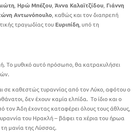
λιώτη
,
Ηρώ Μπέζου
,
Άννα Καλαϊτζίδου
,
Γιάννη
ώνη Αντωνόπουλο
, καθώς και τον διαπρεπή
ατικής τραγωδίας του
Ευριπίδη
, υπό τη
λή. Το μυθικό αυτό πρόσωπο, θα κατρακυλήσει
εών.
ται σε καθεστώς τυραννίας από τον Λύκο, αφότου ο
άνατοι, δεν έχουν καμία ελπίδα. Το ίδιο και ο
ό τον Άδη έχοντας καταφέρει όλους τους άθλους,
 Τυραννία του Ηρακλή – βάφει τα χέρια του ήρωα
 τη μανία της Λύσσας.