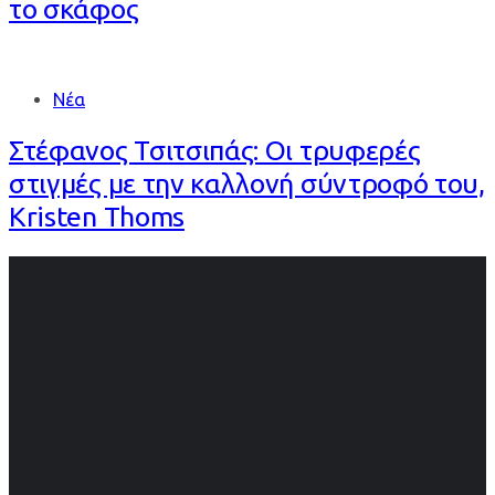
το σκάφος
Νέα
Στέφανος Τσιτσιπάς: Οι τρυφερές
στιγμές με την καλλονή σύντροφό του,
Kristen Thoms