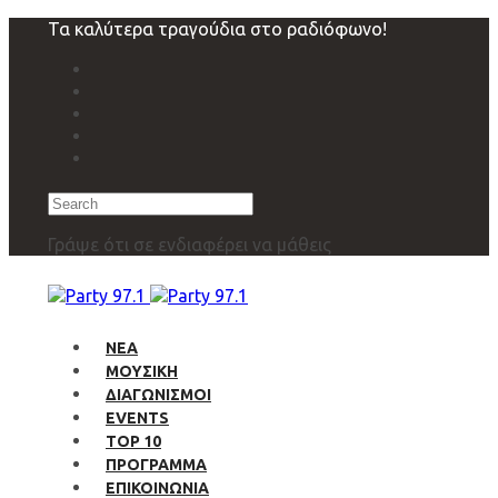
Skip
Skip
Τα καλύτερα τραγούδια στο ραδιόφωνο!
links
to
primary
navigation
Skip
to
content
Search
Γράψε ότι σε ενδιαφέρει να μάθεις
ΝΕΑ
ΜΟΥΣΙΚΗ
ΔΙΑΓΩΝΙΣΜΟΙ
EVENTS
TOP 10
ΠΡΟΓΡΑΜΜΑ
ΕΠΙΚΟΙΝΩΝΙΑ