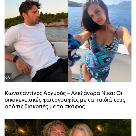
l
e
Νέα
Κωνσταντίνος Αργυρός – Αλεξάνδρα Νίκα: Οι
οικογενειακές φωτογραφίες με τα παιδιά τους
από τις διακοπές με το σκάφος