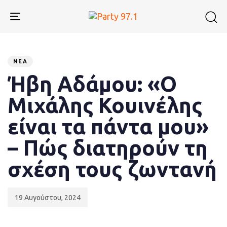
Skip
Skip
links
to
Toggle
primary
navigation
navigation
Published
PUBLISHED
Skip
to
on:
IN:
ΝΈΑ
content
Ήβη Αδάμου: «Ο
Μιχάλης Κουινέλης
είναι τα πάντα μου»
– Πώς διατηρούν τη
σχέση τους ζωντανή
19 Αυγούστου, 2024