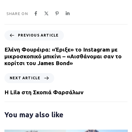
SHARE ON
P
PREVIOUS ARTICLE
r
e
Ελένη Φουρέιρα: «Έριξε» το Instagram με
v
μικροσκοπικό μπικίνι – «Αισθάνομαι σαν το
i
κορίτσι του James Bond»
o
u
N
NEXT ARTICLE
s
e
A
x
Η Lila στη Σκοπιά Φαρσάλων
r
t
t
A
i
r
You may also like
c
t
l
i
e
c