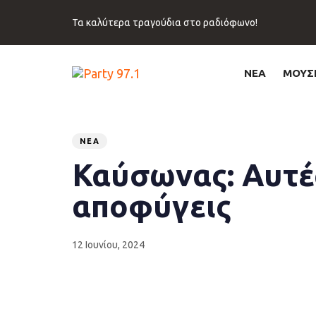
Skip
Skip
links
to
Τα καλύτερα τραγούδια στο ραδιόφωνο!
primary
navigation
Skip
ΝΕΑ
ΜΟΥΣ
to
content
Published
PUBLISHED
on:
IN:
ΝΈΑ
Καύσωνας: Αυτές
αποφύγεις
12 Ιουνίου, 2024