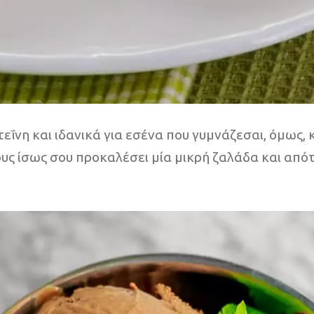
εΐνη και ιδανικά για εσένα που γυμνάζεσαι, όμως, κ
τους ίσως σου προκαλέσει μία μικρή ζαλάδα και απ