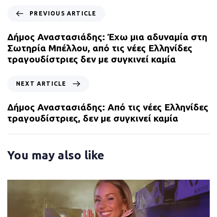
P
PREVIOUS ARTICLE
r
e
Δήμος Αναστασιάδης: Έχω μια αδυναμία στη
v
Σωτηρία Μπέλλου, από τις νέες Ελληνίδες
i
τραγουδίστριες δεν με συγκινεί καμία
o
u
N
NEXT ARTICLE
s
e
A
x
Δήμος Αναστασιάδης: Από τις νέες Ελληνίδες
r
t
τραγουδίστριες, δεν με συγκινεί καμία
t
A
i
r
c
t
You may also like
l
i
e
c
l
e