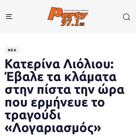
Skip
Skip
links
to
primary
Toggle
navigation
navigation
Skip
to
Published
PUBLISHED
content
on:
IN:
ΝΈΑ
Κατερίνα Λιόλιου:
Έβαλε τα κλάματα
στην πίστα την ώρα
που ερμήνευε το
τραγούδι
«Λογαριασμός»