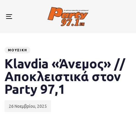
Skip
Skip
links
to
primary
Toggle
navigation
navigation
Skip
to
Published
PUBLISHED
content
on:
IN:
ΜΟΥΣΙΚΉ
Klavdia «Άνεμος» //
Αποκλειστικά στον
Party 97,1
26 Νοεμβρίου, 2025