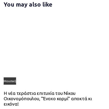
t
You may also like
c
i
l
c
e
l
e
Μουσική
Η νέα τεράστια επιτυχία του Νίκου
Οικονομόπουλου, “Ένοχο κορμί” αποκτά κι
εικόνα!