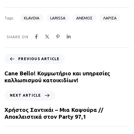
KLAVDIA
LARISSA
ΑΝΕΜΟΣ
ΛΑΡΙΣΑ
Tags:
SHARE ON
P
PREVIOUS ARTICLE
r
e
Cane Bello! Κομμωτήριο και υπηρεσίες
v
καλλωπισμού κατοικιδίων!
i
o
N
NEXT ARTICLE
u
e
s
x
Χρήστος Σαντικάι – Μια Καψούρα //
A
t
Αποκλειστικά στον Party 97,1
r
A
t
r
i