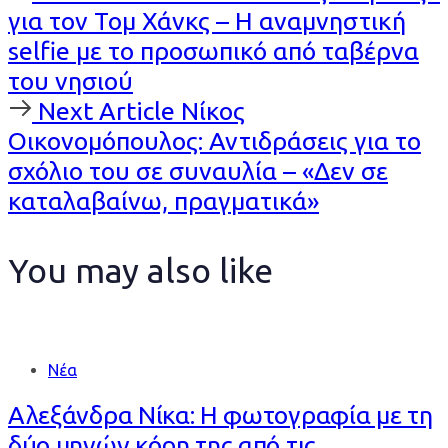
Article
για τον Τομ Χάνκς – Η αναμνηστική
selfie με το προσωπικό από ταβέρνα
του νησιού
Next
Next Article
Νίκος
Article
Οικονομόπουλος: Αντιδράσεις για το
σχόλιο του σε συναυλία – «Δεν σε
καταλαβαίνω, πραγματικά»
You may also like
Νέα
Αλεξάνδρα Νίκα: Η φωτογραφία με τη
δύο μηνών κόρη της από τις