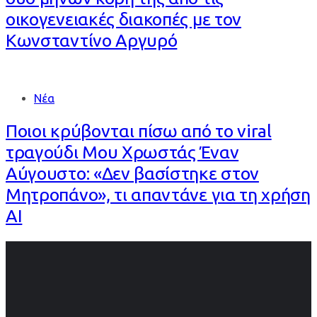
οικογενειακές διακοπές με τον
Κωνσταντίνο Αργυρό
Νέα
Ποιοι κρύβονται πίσω από το viral
τραγούδι Μου Χρωστάς Έναν
Αύγουστο: «Δεν βασίστηκε στον
Μητροπάνο», τι απαντάνε για τη χρήση
AI