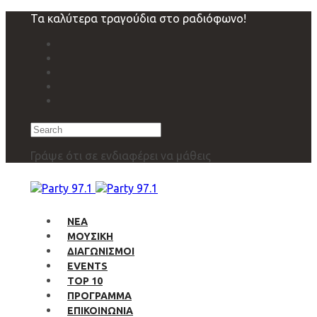
Skip
Skip
Τα καλύτερα τραγούδια στο ραδιόφωνο!
links
to
primary
navigation
Skip
to
content
Search
Γράψε ότι σε ενδιαφέρει να μάθεις
ΝΕΑ
ΜΟΥΣΙΚΗ
ΔΙΑΓΩΝΙΣΜΟΙ
EVENTS
TOP 10
ΠΡΟΓΡΑΜΜΑ
ΕΠΙΚΟΙΝΩΝΙΑ