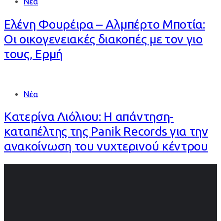
Νέα
Ελένη Φουρέιρα – Αλμπέρτο Μποτία:
Οι οικογενειακές διακοπές με τον γιο
τους, Ερμή
Νέα
Κατερίνα Λιόλιου: Η απάντηση-
καταπέλτης της Panik Records για την
ανακοίνωση του νυχτερινού κέντρου