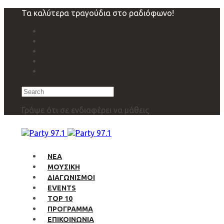
Skip
Skip
Τα καλύτερα τραγούδια στο ραδιόφωνο!
links
to
primary
navigation
Skip
to
content
Search
Γράψε ότι σε ενδιαφέρει να μάθεις
ΝΕΑ
ΜΟΥΣΙΚΗ
ΔΙΑΓΩΝΙΣΜΟΙ
EVENTS
TOP 10
ΠΡΟΓΡΑΜΜΑ
ΕΠΙΚΟΙΝΩΝΙΑ