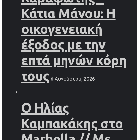
Κάτια Μάνου: Η
οικογενειακή
έξοδος με την
επτά μηνών κόρη
τους
6 Αυγούστου, 2026
Ο Ηλίας
Καμπακάκης στο
Marbella // Με