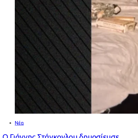
Νέα
Ο Γιάννης Στάνκογλου δημοσίευσε