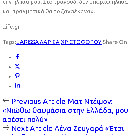
την ηλικία μου. Στο τραγούδι δεν υπάρχει ηλικία
και πραγματικά θα το ξαναέκανα».
tlife.gr
Tags:
LARISSA'ΛΑΡΙΣΑ
ΧΡΙΣΤΟΦΟΡΟΥ
Share On
Previous
Previous Article
Ματ Ντέιμον:
Article
«Νιώθω θαυμάσια στην Ελλάδα, μου
αρέσει πολύ»
Next
Next Article
Λένα Ζευγαρά «Έτσι