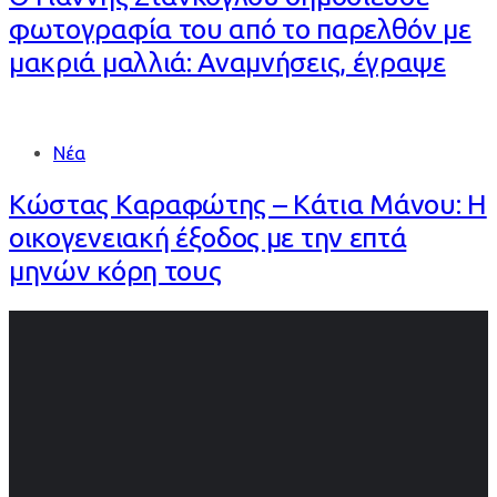
φωτογραφία του από το παρελθόν με
μακριά μαλλιά: Αναμνήσεις, έγραψε
Νέα
Κώστας Καραφώτης – Κάτια Μάνου: Η
οικογενειακή έξοδος με την επτά
μηνών κόρη τους