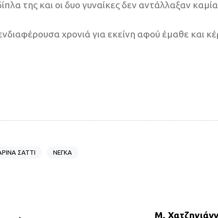
πλα της και οι δυο γυναίκες δεν αντάλλαξαν καμία
ενδιαφέρουσα χρονιά για εκείνη αφού έμαθε και κ
ΡΙΝΑ ΣΑΤΤΙ
ΝΕΓΚΑ
N
e
x
Μ. Χατζηγιάνν