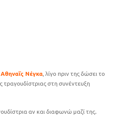
η
Αθηναΐς Νέγκα
, λίγο πριν της δώσει το
ς τραγουδίστριας στη συνέντευξη
ουδίστρια αν και διαφωνώ μαζί της.