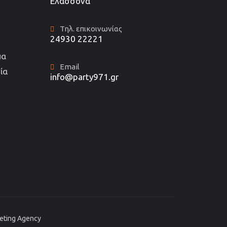
Ελασσόνα
Τηλ. επικοινωνίας
24930 22221
μα
Email
ία
info@party971.gr
keting Agency