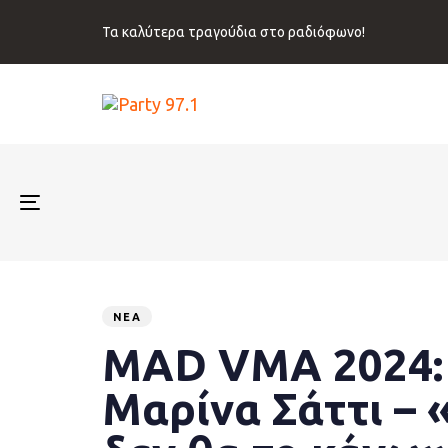
Skip
Skip
links
to
Τα καλύτερα τραγούδια στο ραδιόφωνο!
primary
navigation
Skip
to
content
Toggle
navigation
Published
PUBLISHED
on:
IN:
ΝΈΑ
MAD VMA 2024: 
Μαρίνα Σάττι –