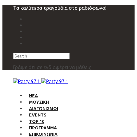
Skip
Skip
Τα καλύτερα τραγούδια στο ραδιόφωνο!
links
to
primary
navigation
Skip
to
content
Search
Γράψε ότι σε ενδιαφέρει να μάθεις
ΝΕΑ
ΜΟΥΣΙΚΗ
ΔΙΑΓΩΝΙΣΜΟΙ
EVENTS
TOP 10
ΠΡΟΓΡΑΜΜΑ
ΕΠΙΚΟΙΝΩΝΙΑ