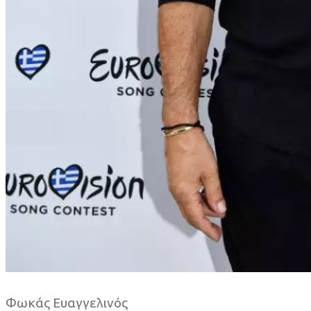
Φωκάς Ευαγγελινός