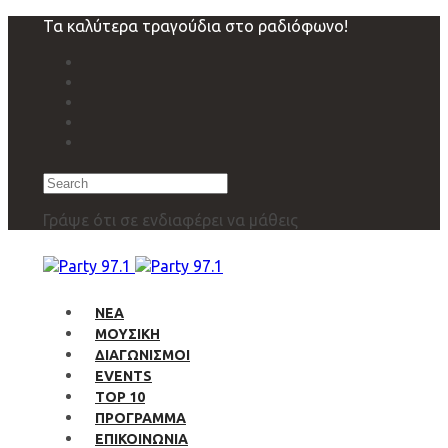
Skip
Skip
Τα καλύτερα τραγούδια στο ραδιόφωνο!
links
to
primary
navigation
Skip
to
content
Search
Γράψε ότι σε ενδιαφέρει να μάθεις
ΝΕΑ
ΜΟΥΣΙΚΗ
ΔΙΑΓΩΝΙΣΜΟΙ
EVENTS
TOP 10
ΠΡΟΓΡΑΜΜΑ
ΕΠΙΚΟΙΝΩΝΙΑ