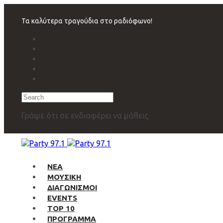
Skip
Skip
links
to
Τα καλύτερα τραγούδια στο ραδιόφωνο!
primary
navigation
Skip
to
content
Search
Γράψε ότι σε ενδιαφέρει να μάθεις
ΝΕΑ
ΜΟΥΣΙΚΗ
ΔΙΑΓΩΝΙΣΜΟΙ
EVENTS
TOP 10
ΠΡΟΓΡΑΜΜΑ