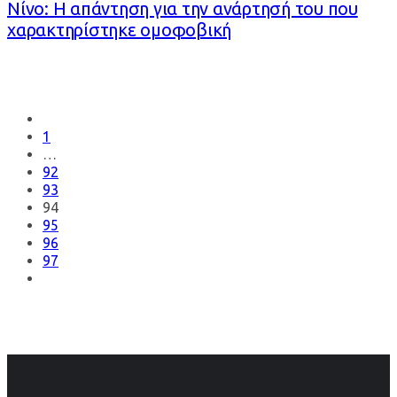
Νίνο: Η απάντηση για την ανάρτησή του που
χαρακτηρίστηκε ομοφοβική
1
…
92
93
94
95
96
97