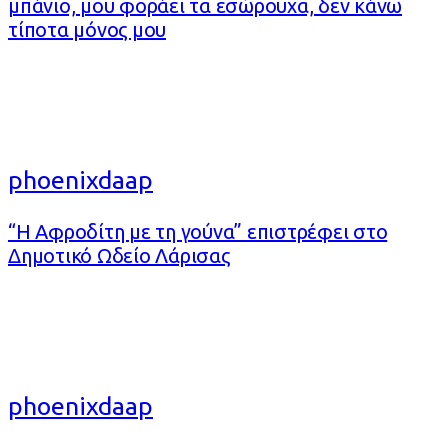
μπάνιο, μου φοράει τα εσώρουχα, δεν κάνω
τίποτα μόνος μου
phoenixdaap
“Η Αφροδίτη με τη γούνα” επιστρέφει στο
Δημοτικό Ωδείο Λάρισας
phoenixdaap