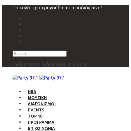
Skip
Skip
Τα καλύτερα τραγούδια στο ραδιόφωνο!
links
to
primary
navigation
Skip
to
content
Search
Γράψε ότι σε ενδιαφέρει να μάθεις
ΝΕΑ
ΜΟΥΣΙΚΗ
ΔΙΑΓΩΝΙΣΜΟΙ
EVENTS
TOP 10
ΠΡΟΓΡΑΜΜΑ
ΕΠΙΚΟΙΝΩΝΙΑ