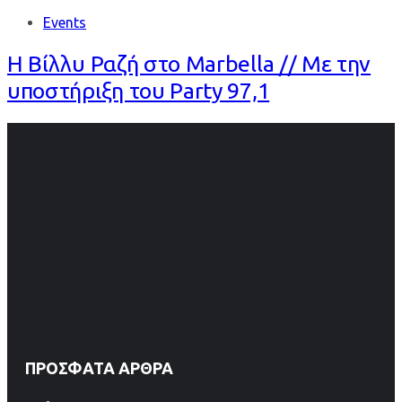
Events
Η Βίλλυ Ραζή στο Marbella // Με την
υποστήριξη του Party 97,1
ΠΡΌΣΦΑΤΑ ΆΡΘΡΑ