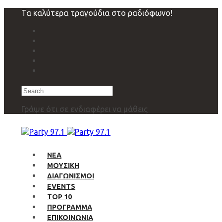
Skip
Skip
Τα καλύτερα τραγούδια στο ραδιόφωνο!
links
to
primary
navigation
Skip
to
content
Search
Γράψε ότι σε ενδιαφέρει να μάθεις
ΝΕΑ
ΜΟΥΣΙΚΗ
ΔΙΑΓΩΝΙΣΜΟΙ
EVENTS
TOP 10
ΠΡΟΓΡΑΜΜΑ
ΕΠΙΚΟΙΝΩΝΙΑ