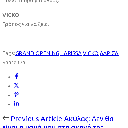
πολλά δώρα για όλους.
VICKO
Τρόπος για να ζεις!
Tags:
GRAND OPENING
LARISSA
VICKO
ΛΑΡΙΣΑ
Share On
Previous
Previous Article
Ακύλας: Δεν θα
Article
είναι η μαμά μου στη σκηνή της