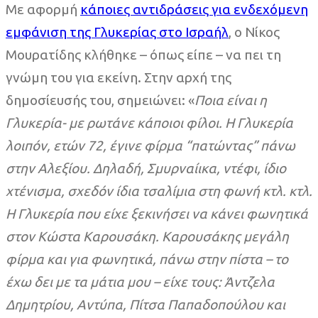
Με αφορμή
κάποιες αντιδράσεις για ενδεχόμενη
εμφάνιση της Γλυκερίας στο Ισραήλ
, ο Νίκος
Μουρατίδης κλήθηκε – όπως είπε – να πει τη
γνώμη του για εκείνη. Στην αρχή της
δημοσίευσής του, σημειώνει: «
Ποια είναι η
Γλυκερία- με ρωτάνε κάποιοι φίλοι. Η Γλυκερία
λοιπόν, ετών 72, έγινε φίρμα “πατώντας” πάνω
στην Αλεξίου.
Δηλαδή, Σμυρναίικα, ντέφι, ίδιο
χτένισμα, σχεδόν ίδια τσαλίμια στη φωνή κτλ. κτλ.
Η Γλυκερία που είχε ξεκινήσει να κάνει φωνητικά
στον Κώστα Καρουσάκη. Καρουσάκης μεγάλη
φίρμα και για φωνητικά, πάνω στην πίστα – το
έχω δει με τα μάτια μου – είχε τους: Άντζελα
Δημητρίου, Αντύπα, Πίτσα Παπαδοπούλου και