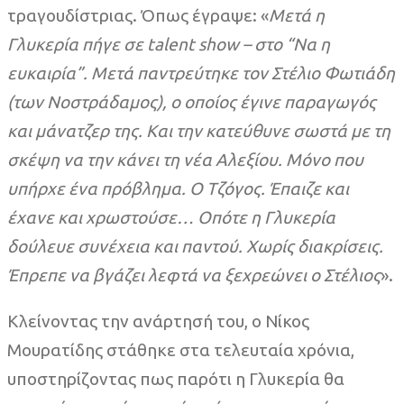
τραγουδίστριας. Όπως έγραψε: «
Μετά η
Γλυκερία πήγε σε talent show – στο “Να η
ευκαιρία”. Μετά παντρεύτηκε τον Στέλιο Φωτιάδη
(των Νοστράδαμος), ο οποίος έγινε παραγωγός
και μάνατζερ της. Και την κατεύθυνε σωστά με τη
σκέψη να την κάνει τη νέα Αλεξίου.
Μόνο που
υπήρχε ένα πρόβλημα. Ο Τζόγος. Έπαιζε και
έχανε και χρωστούσε… Οπότε η Γλυκερία
δούλευε συνέχεια και παντού. Χωρίς διακρίσεις.
Έπρεπε να βγάζει λεφτά να ξεχρεώνει ο Στέλιος
».
Κλείνοντας την ανάρτησή του, ο Νίκος
Μουρατίδης στάθηκε στα τελευταία χρόνια,
υποστηρίζοντας πως παρότι η Γλυκερία θα