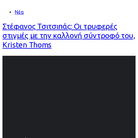
Νέα
Στέφανος Τσιτσιπάς: Οι τρυφερές
στιγμές με την καλλονή σύντροφό του,
Kristen Thoms