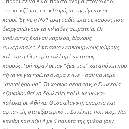
μπορούσε να είναι πρώτο όνομα στον χώρο,
εκείνη «
ξέφτισε
»: «
Το φόρτε της έγιναν οι
χοροί. Έγινε η Νο1 τραγουδίστρια σε χορούς που
διοργανώνουν τα χιλιάδες σωματεία.
Οι
υπόλοιπες έκαναν καριέρα, δίσκους,
συνεργασίες, έφτιαχναν καινούργιους χώρους
κτλ. και η Γλυκερία κολλημένοι στους
χορούς. Γρήγορα λοιπόν “ξέφτισε” και από κει που
πήγαινε για πρώτο όνομα έγινε – σαν να λέμε –
“συμπλήρωμα”.
Τα χρόνια πέρασαν, η Γλυκερία
εξακολουθεί να δουλεύει πολύ, χειμώνα-
καλοκαίρι, Αθήνα, Θεσσαλονίκη, επαρχία και
αρπαχτές στο εξωτερικό… Συνέχεια non stop. Και
επειδή καπνίζει 4 με 5 πακέτα της ημέρα (δεν