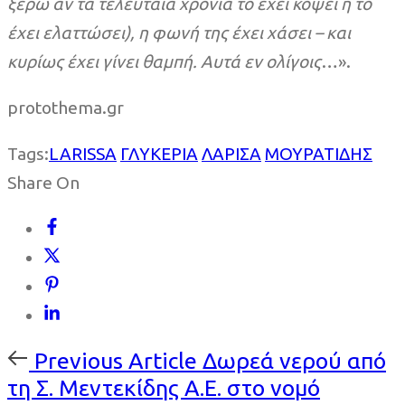
ξέρω αν τα τελευταία χρόνια το έχει κόψει ή το
έχει ελαττώσει), η φωνή της έχει χάσει – και
κυρίως έχει γίνει θαμπή. Αυτά εν ολίγοις
…».
protothema.gr
Tags:
LARISSA
ΓΛΥΚΕΡΙΑ
ΛΑΡΙΣΑ
ΜΟΥΡΑΤΙΔΗΣ
Share On
Previous
Previous Article
Δωρεά νερού από
Article
τη Σ. Μεντεκίδης Α.Ε. στο νομό