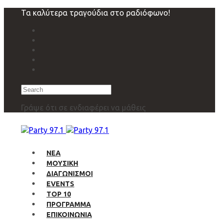
Skip
Skip
Τα καλύτερα τραγούδια στο ραδιόφωνο!
links
to
primary
navigation
Skip
to
content
Search
Γράψε ότι σε ενδιαφέρει να μάθεις
ΝΕΑ
ΜΟΥΣΙΚΗ
ΔΙΑΓΩΝΙΣΜΟΙ
EVENTS
TOP 10
ΠΡΟΓΡΑΜΜΑ
ΕΠΙΚΟΙΝΩΝΙΑ