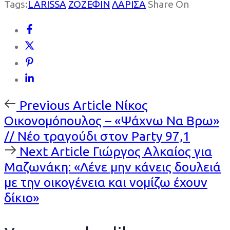
Tags:
LARISSA
ΖΟΖΕΦΙΝ
ΛΑΡΙΣΑ
Share On
Previous
Previous Article
Νίκος
Article
Οικονομόπουλος – «Ψάχνω Να Βρω»
// Νέο τραγούδι στον Party 97,1
Next
Next Article
Γιώργος Αλκαίος για
Article
Μαζωνάκη: «Λένε μην κάνεις δουλειά
με την οικογένεια και νομίζω έχουν
δίκιο»