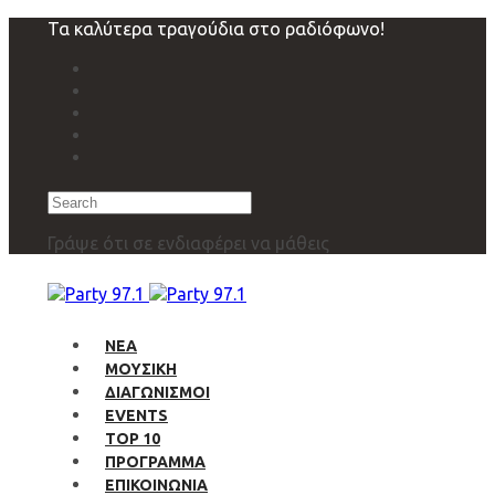
Skip
Skip
Τα καλύτερα τραγούδια στο ραδιόφωνο!
links
to
primary
navigation
Skip
to
content
Search
Γράψε ότι σε ενδιαφέρει να μάθεις
ΝΕΑ
ΜΟΥΣΙΚΗ
ΔΙΑΓΩΝΙΣΜΟΙ
EVENTS
TOP 10
ΠΡΟΓΡΑΜΜΑ
ΕΠΙΚΟΙΝΩΝΙΑ