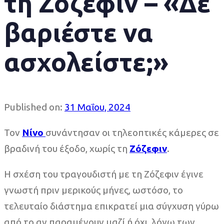
τη Ζόζεφιν – «Δε
βαριέστε να
ασχολείστε;»
Published on:
31 Μαΐου, 2024
Τον
Νίνο
συνάντησαν οι τηλεοπτικές κάμερες σε
βραδινή του έξοδο, χωρίς τη
Ζόζεφιν
.
Η σχέση του τραγουδιστή με τη Ζόζεφιν έγινε
γνωστή πριν μερικούς μήνες, ωστόσο, το
τελευταίο διάστημα επικρατεί μια σύγχυση γύρω
από το αν παραμένουν μαζί ή όχι, λόγω των