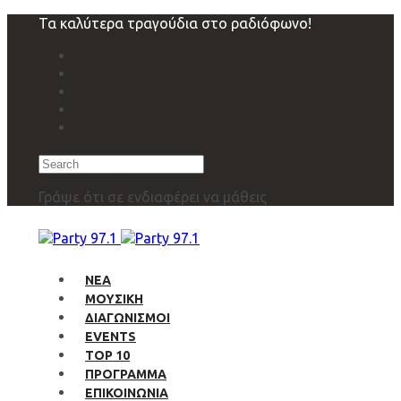
Skip
Skip
Τα καλύτερα τραγούδια στο ραδιόφωνο!
links
to
primary
navigation
Skip
to
content
Search
Γράψε ότι σε ενδιαφέρει να μάθεις
ΝΕΑ
ΜΟΥΣΙΚΗ
ΔΙΑΓΩΝΙΣΜΟΙ
EVENTS
TOP 10
ΠΡΟΓΡΑΜΜΑ
ΕΠΙΚΟΙΝΩΝΙΑ