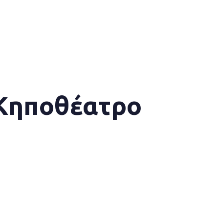
 Κηποθέατρο