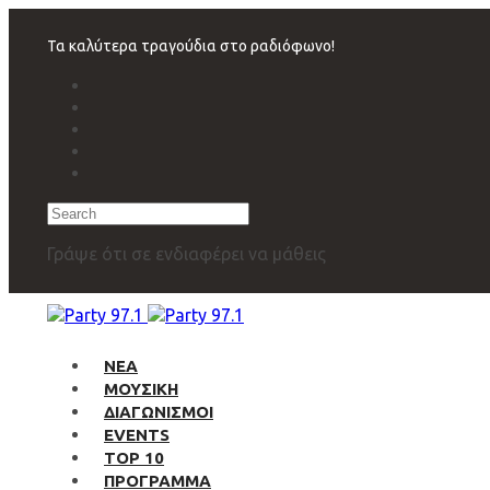
Skip
Skip
links
to
Τα καλύτερα τραγούδια στο ραδιόφωνο!
primary
navigation
Skip
to
content
Search
Γράψε ότι σε ενδιαφέρει να μάθεις
ΝΕΑ
ΜΟΥΣΙΚΗ
ΔΙΑΓΩΝΙΣΜΟΙ
EVENTS
TOP 10
ΠΡΟΓΡΑΜΜΑ