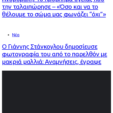
την ταλαιπώρησε – «Όσο και να το
θέλουμε το σώμα μας φωνάζει “όχι”»
Νέα
Ο Γιάννης Στάνκογλου δημοσίευσε
φωτογραφία του από το παρελθόν με
μακριά μαλλιά: Αναμνήσεις, έγραψε