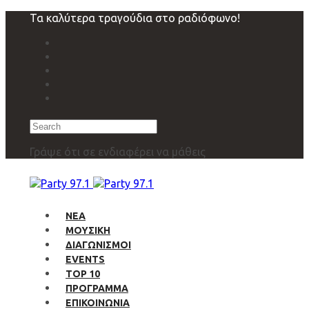
Skip
Skip
Τα καλύτερα τραγούδια στο ραδιόφωνο!
links
to
primary
navigation
Skip
to
content
Search
Γράψε ότι σε ενδιαφέρει να μάθεις
ΝΕΑ
ΜΟΥΣΙΚΗ
ΔΙΑΓΩΝΙΣΜΟΙ
EVENTS
TOP 10
ΠΡΟΓΡΑΜΜΑ
ΕΠΙΚΟΙΝΩΝΙΑ