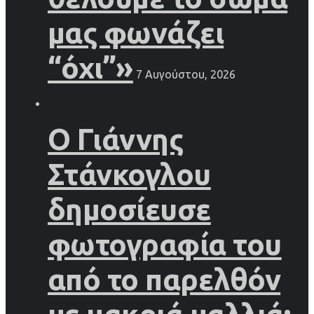
μας φωνάζει
“όχι”»
7 Αυγούστου, 2026
Ο Γιάννης
Στάνκογλου
δημοσίευσε
φωτογραφία του
από το παρελθόν