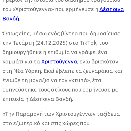
του «Χριστούγεννα» που ερμήνευσε η
Δέσποινα
Βανδή
.
Όπως είπε, μέσω ενός βίντεο που δημοσίευσε
την Τετάρτη (24.12.2025) στο TikTok, του
δημιουργήθηκε η επιθυμία να γράψει ένα
κομμάτι για τα
Χριστούγεννα
, ενώ βρισκόταν
στη Νέα Υόρκη. Εκεί έβλεπε τα ζευγαράκια και
ένιωθε τη μοναξιά να τον «χτυπά», έτσι
εμπνεύστηκε τους στίχους που ερμήνευσε με
επιτυχία η Δέσποινα Βανδή.
«Την Παραμονή των Χριστουγέννων ταξίδευα
στο εξωτερικό και στις χώρες που