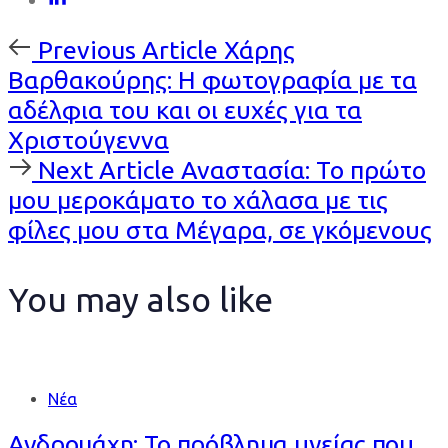
Previous
Previous Article
Χάρης
Article
Βαρθακούρης: Η φωτογραφία με τα
αδέλφια του και οι ευχές για τα
Χριστούγεννα
Next
Next Article
Αναστασία: Το πρώτο
Article
μου μεροκάματο το χάλασα με τις
φίλες μου στα Μέγαρα, σε γκόμενους
You may also like
Νέα
Ανδρομάχη: Το πρόβλημα υγείας που