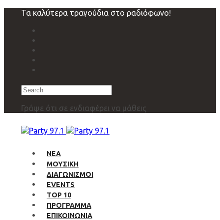
Skip
Skip
Τα καλύτερα τραγούδια στο ραδιόφωνο!
links
to
primary
navigation
Skip
to
content
Search
Γράψε ότι σε ενδιαφέρει να μάθεις
ΝΕΑ
ΜΟΥΣΙΚΗ
ΔΙΑΓΩΝΙΣΜΟΙ
EVENTS
TOP 10
ΠΡΟΓΡΑΜΜΑ
ΕΠΙΚΟΙΝΩΝΙΑ