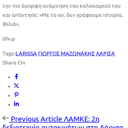
την πιο όμορφη ανάμνηση του καλοκαιριού του
και απάντησε: «Με το αν, δεν γράφουμε ιστορία.
Φιλιά».
tlife.gr
Tags:
LARISSA
ΓΙΩΡΓΟΣ ΜΑΖΩΝΑΚΗΣ
ΛΑΡΙΣΑ
Share On
Previous
Previous Article
ΛΑΜΚΕ: 2η
Article
δεξιοτεχνία αυτοκινήτων στη Λάρισα