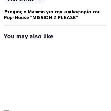
s
e
A
x
Έτοιμος ο Mammo για την κυκλοφορία του
r
t
Pop-House “MISSION 2 PLEASE”
t
A
i
r
c
t
You may also like
l
i
e
c
l
e