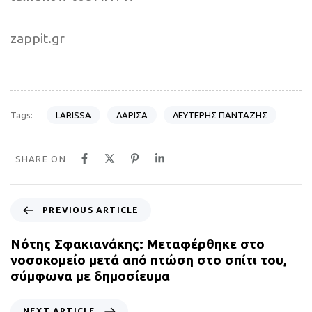
zappit.gr
LARISSA
ΛΑΡΙΣΑ
ΛΕΥΤΕΡΗΣ ΠΑΝΤΑΖΗΣ
Tags:
SHARE ON
P
PREVIOUS ARTICLE
r
e
Νότης Σφακιανάκης: Μεταφέρθηκε στο
v
νοσοκομείο μετά από πτώση στο σπίτι του,
i
σύμφωνα με δημοσίευμα
o
u
N
NEXT ARTICLE