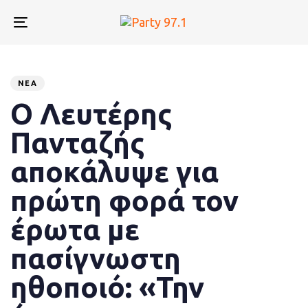
Skip
Skip
links
to
Toggle
primary
navigation
navigation
Published
PUBLISHED
Skip
to
on:
IN:
ΝΈΑ
content
Ο Λευτέρης
Πανταζής
αποκάλυψε για
πρώτη φορά τον
έρωτα με
πασίγνωστη
ηθοποιό: «Την