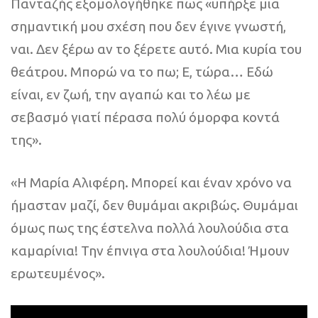
Πανταζής εξομολογήθηκε πως «υπήρξε μια
σημαντική μου σχέση που δεν έγινε γνωστή,
ναι. Δεν ξέρω αν το ξέρετε αυτό. Μια κυρία του
θεάτρου. Μπορώ να το πω; Ε, τώρα… Εδώ
είναι, εν ζωή, την αγαπώ και το λέω με
σεβασμό γιατί πέρασα πολύ όμορφα κοντά
της».
«Η Μαρία Αλιφέρη. Μπορεί και έναν χρόνο να
ήμασταν μαζί, δεν θυμάμαι ακριβώς. Θυμάμαι
όμως πως της έστελνα πολλά λουλούδια στα
καμαρίνια! Την έπνιγα στα λουλούδια! Ήμουν
ερωτευμένος».