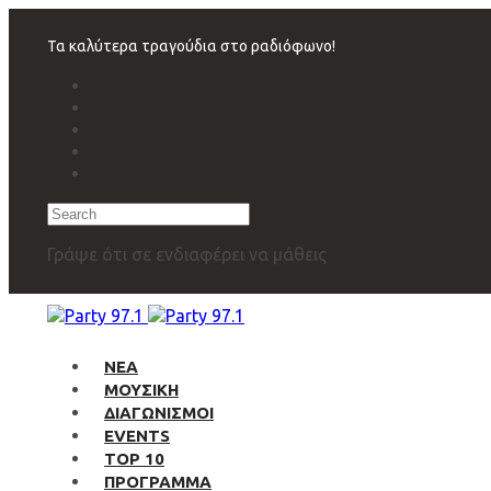
Skip
Skip
links
to
Τα καλύτερα τραγούδια στο ραδιόφωνο!
primary
navigation
Skip
to
content
Search
Γράψε ότι σε ενδιαφέρει να μάθεις
ΝΕΑ
ΜΟΥΣΙΚΗ
ΔΙΑΓΩΝΙΣΜΟΙ
EVENTS
TOP 10
ΠΡΟΓΡΑΜΜΑ