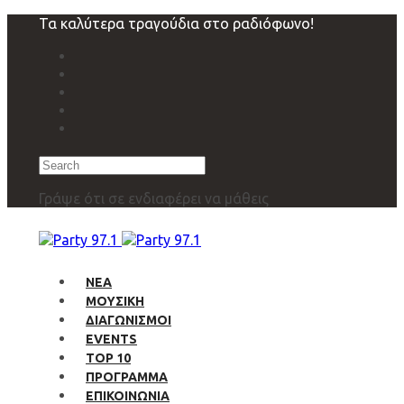
Skip
Skip
Τα καλύτερα τραγούδια στο ραδιόφωνο!
links
to
primary
navigation
Skip
to
content
Search
Γράψε ότι σε ενδιαφέρει να μάθεις
ΝΕΑ
ΜΟΥΣΙΚΗ
ΔΙΑΓΩΝΙΣΜΟΙ
EVENTS
TOP 10
ΠΡΟΓΡΑΜΜΑ
ΕΠΙΚΟΙΝΩΝΙΑ