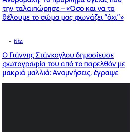
την ταλαιπώρησε – «Όσο και να το
θέλουμε το σώμα μας φωνάζει “όχι”»
Νέα
Ο Γιάννης Στάνκογλου δημοσίευσε
φωτογραφία του από το παρελθόν με
μακριά μαλλιά: Αναμνήσεις, έγραψε