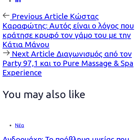
Previous
Previous Article
Κώστας
Article
Καραφώτης: Αυτός είναι ο λόγος που
κράτησε κρυφό τον γάμο του με την
Κάτια Μάνου
Next
Next Article
Διαγωνισμός από τον
Article
Party 97,1 και το Pure Massage & Spa
Experience
You may also like
Νέα
Ανδρομάχη: Το πρόβλημα υγείας που