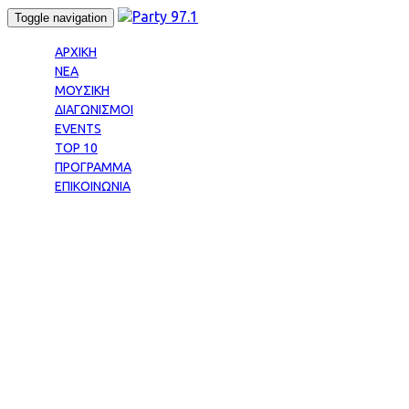
Skip
Skip
Toggle navigation
links
to
primary
ΑΡΧΙΚΗ
navigation
ΝΕΑ
Skip
ΜΟΥΣΙΚΗ
to
ΔΙΑΓΩΝΙΣΜΟΙ
content
EVENTS
TOP 10
ΠΡΟΓΡΑΜΜΑ
ΕΠΙΚΟΙΝΩΝΙΑ