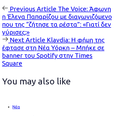
Previous
Previous Article
The Voice: Άφωνη
Article
η Έλενα Παπαρίζου με διαγωνιζόμενο
που της “ζήτησε τα ρέστα”: «Γιατί δεν
γύρισες;»
Next
Next Article
Klavdia: Η φήμη της
Article
έφτασε στη Νέα Υόρκη – Μπήκε σε
banner του Spotify στην Times
Square
You may also like
Νέα