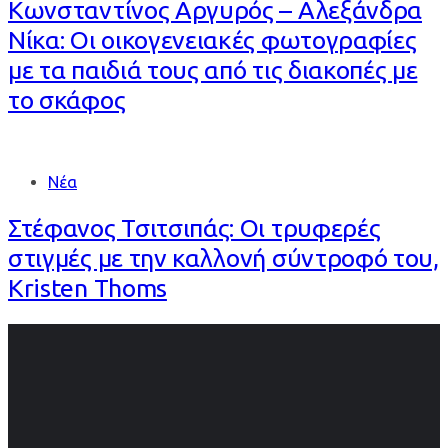
Κωνσταντίνος Αργυρός – Αλεξάνδρα
Νίκα: Οι οικογενειακές φωτογραφίες
με τα παιδιά τους από τις διακοπές με
το σκάφος
Νέα
Στέφανος Τσιτσιπάς: Οι τρυφερές
στιγμές με την καλλονή σύντροφό του,
Kristen Thoms