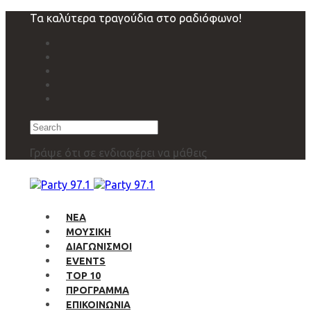
Skip
Skip
Τα καλύτερα τραγούδια στο ραδιόφωνο!
links
to
primary
navigation
Skip
to
content
Search
Γράψε ότι σε ενδιαφέρει να μάθεις
ΝΕΑ
ΜΟΥΣΙΚΗ
ΔΙΑΓΩΝΙΣΜΟΙ
EVENTS
TOP 10
ΠΡΟΓΡΑΜΜΑ
ΕΠΙΚΟΙΝΩΝΙΑ