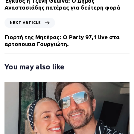
Έγκυος η Τζένη Θεωνά: Ο Δήμος
v
Αναστασιάδης πατέρας για δεύτερη φορά
i
o
N
NEXT ARTICLE
u
e
s
x
Γιορτή της Μητέρας: Ο Party 97,1 live στα
A
t
αρτοποιεια Γουργιώτη.
r
A
t
r
i
t
You may also like
c
i
l
c
e
l
e