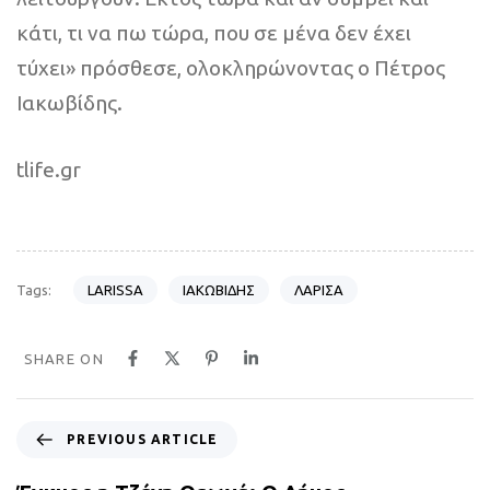
κάτι, τι να πω τώρα, που σε μένα δεν έχει
τύχει» πρόσθεσε, ολοκληρώνοντας ο Πέτρος
Ιακωβίδης.
tlife.gr
LARISSA
ΙΑΚΩΒΙΔΗΣ
ΛΑΡΙΣΑ
Tags:
SHARE ON
P
PREVIOUS ARTICLE
r
e