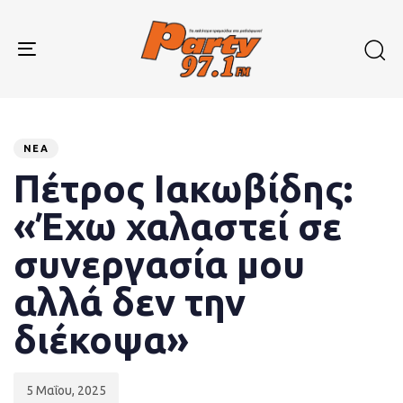
Skip
Skip
links
to
primary
Toggle
navigation
navigation
Skip
to
Published
PUBLISHED
content
on:
IN:
ΝΈΑ
Πέτρος Ιακωβίδης:
«Έχω χαλαστεί σε
συνεργασία μου
αλλά δεν την
διέκοψα»
5 Μαΐου, 2025