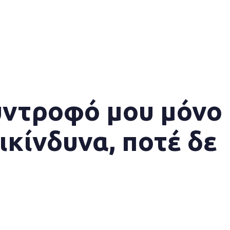
σύντροφό μου μόνο
πικίνδυνα, ποτέ δε