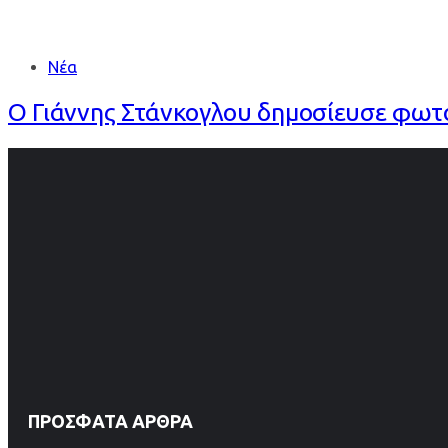
Νέα
Ο Γιάννης Στάνκογλου δημοσίευσε φωτο
ΠΡΌΣΦΑΤΑ ΆΡΘΡΑ