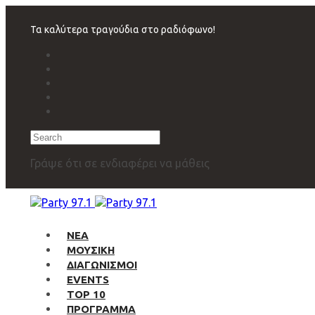
Skip
Skip
links
to
Τα καλύτερα τραγούδια στο ραδιόφωνο!
primary
navigation
Skip
to
content
Search
Γράψε ότι σε ενδιαφέρει να μάθεις
ΝΕΑ
ΜΟΥΣΙΚΗ
ΔΙΑΓΩΝΙΣΜΟΙ
EVENTS
TOP 10
ΠΡΟΓΡΑΜΜΑ