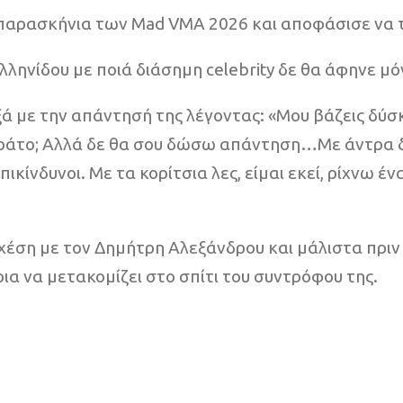
παρασκήνια των Mad VMA 2026 και αποφάσισε να της
λληνίδου με ποιά διάσημη celebrity δε θα άφηνε μό
ά με την απάντησή της λέγοντας: «Μου βάζεις δύσκ
εράτο; Αλλά δε θα σου δώσω απάντηση…Με άντρα δε 
ικίνδυνοι. Με τα κορίτσια λες, είμαι εκεί, ρίχνω έν
 σχέση με τον Δημήτρη Αλεξάνδρου και μάλιστα πρι
α να μετακομίζει στο σπίτι του συντρόφου της.