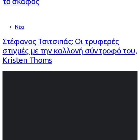
το σκάφος
Νέα
Στέφανος Τσιτσιπάς: Οι τρυφερές
στιγμές με την καλλονή σύντροφό του,
Kristen Thoms