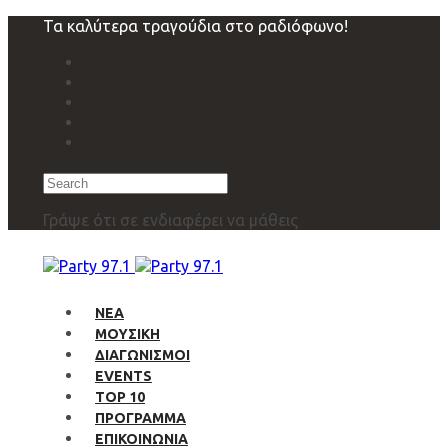
Skip
Skip
Τα καλύτερα τραγούδια στο ραδιόφωνο!
links
to
primary
navigation
Skip
to
content
Search
Γράψε ότι σε ενδιαφέρει να μάθεις
ΝΕΑ
ΜΟΥΣΙΚΗ
ΔΙΑΓΩΝΙΣΜΟΙ
EVENTS
TOP 10
ΠΡΟΓΡΑΜΜΑ
ΕΠΙΚΟΙΝΩΝΙΑ