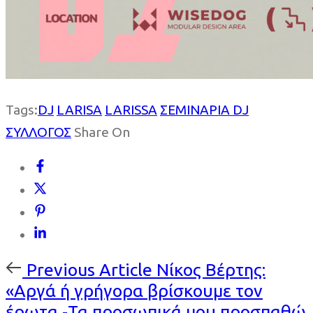
Tags:
DJ
LARISA
LARISSA
ΣΕΜΙΝΑΡΙΑ DJ
ΣΥΛΛΟΓΟΣ
Share On
Previous
Previous Article
Νίκος Βέρτης:
Article
«Αργά ή γρήγορα βρίσκουμε τον
έρωτα -Τα προσωπικά μου προσπαθώ