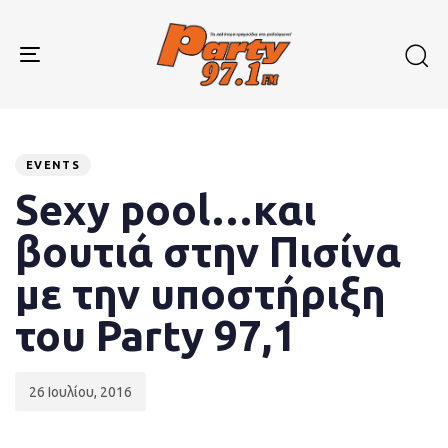
Skip
Skip
links
to
primary
Toggle
navigation
navigation
Skip
to
Published
PUBLISHED
content
on:
IN:
EVENTS
Sexy pool…και
βουτιά στην Πισίνα
με την υποστήριξη
του Party 97,1
26 Ιουλίου, 2016