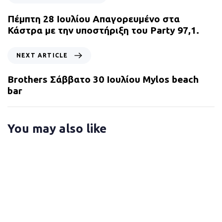
r
e
Πέμπτη 28 Ιουλίου Απαγορευμένο στα
v
Κάστρα με την υποστήριξη του Party 97,1.
i
o
N
NEXT ARTICLE
u
e
s
x
Brothers Σάββατο 30 Ιουλίου Mylos beach
A
t
bar
r
A
t
r
i
t
You may also like
c
i
l
c
e
l
e