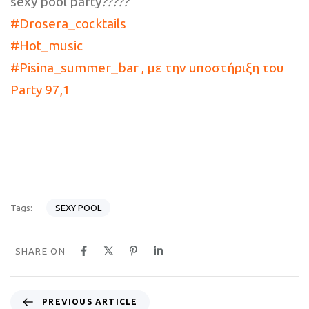
sexy pool party
?
?
?
?
?
‪#‎
Drosera_cocktails‬
‪#‎
Hot_music‬
‪#‎
Pisina_summer_bar , ‬με την υποστήριξη του
Party 97,1
SEXY POOL
Tags:
SHARE ON
P
PREVIOUS ARTICLE