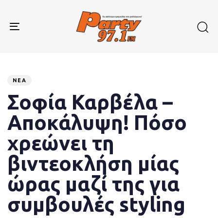
Skip
Skip
links
to
primary
Toggle
navigation
navigation
Skip
to
Published
PUBLISHED
content
on:
IN:
ΝΈΑ
Σοφία Καρβέλα –
Αποκάλυψη! Πόσο
χρεώνει τη
βιντεοκλήση μίας
ώρας μαζί της για
συμβουλές styling