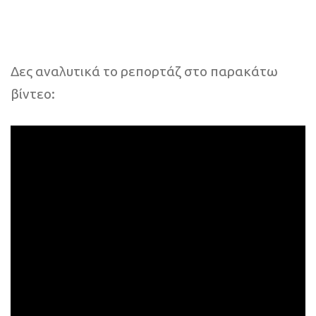
Δες αναλυτικά το ρεπορτάζ στο παρακάτω
βίντεο: