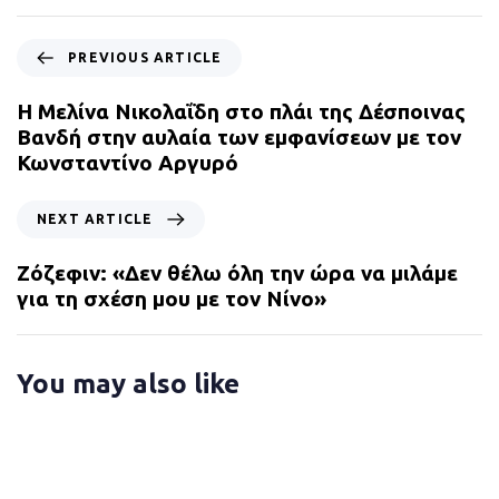
P
PREVIOUS ARTICLE
r
e
Η Μελίνα Νικολαΐδη στο πλάι της Δέσποινας
v
Βανδή στην αυλαία των εμφανίσεων με τον
i
Κωνσταντίνο Αργυρό
o
u
N
NEXT ARTICLE
s
e
A
x
Ζόζεφιν: «Δεν θέλω όλη την ώρα να μιλάμε
r
t
για τη σχέση μου με τον Νίνο»
t
A
i
r
c
t
You may also like
l
i
e
c
l
e