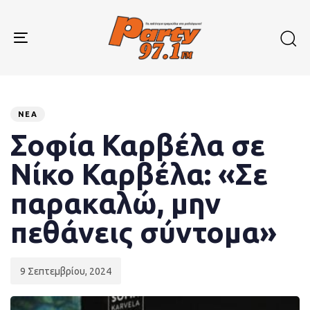
Skip
Skip
links
to
primary
Toggle
navigation
navigation
Skip
to
Published
PUBLISHED
content
on:
IN:
ΝΈΑ
Σοφία Καρβέλα σε
Νίκο Καρβέλα: «Σε
παρακαλώ, μην
πεθάνεις σύντομα»
9 Σεπτεμβρίου, 2024