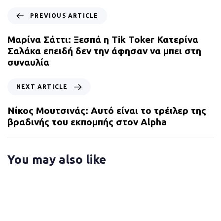
P
PREVIOUS ARTICLE
r
e
Μαρίνα Σάττι: Ξεσπά η Tik Toker Κατερίνα
v
Σαλάκα επειδή δεν την άφησαν να μπει στη
i
συναυλία
o
u
N
NEXT ARTICLE
s
e
A
x
Νίκος Μουτσινάς: Αυτό είναι το τρέιλερ της
r
t
βραδινής του εκπομπής στον Alpha
t
A
i
r
c
t
You may also like
l
i
e
c
l
e