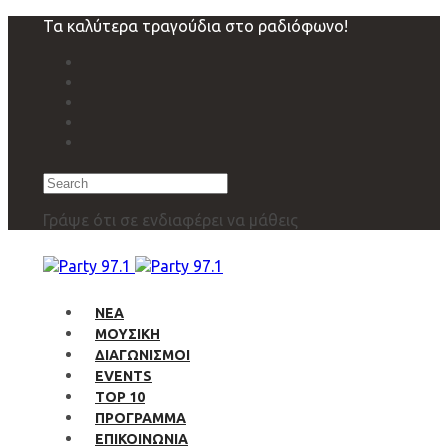
Skip
Skip
Τα καλύτερα τραγούδια στο ραδιόφωνο!
links
to
primary
navigation
Skip
to
content
Search
Γράψε ότι σε ενδιαφέρει να μάθεις
ΝΕΑ
ΜΟΥΣΙΚΗ
ΔΙΑΓΩΝΙΣΜΟΙ
EVENTS
TOP 10
ΠΡΟΓΡΑΜΜΑ
ΕΠΙΚΟΙΝΩΝΙΑ