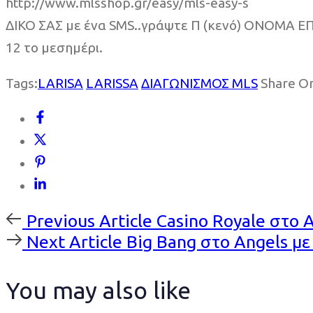
http://www.mlsshop.gr/easy/mls-easy-s
ΔΙΚΟ ΣΑΣ με ένα SMS..γράψτε Π (κενό) ΟΝΟΜΑ ΕΠ
12 το μεσημέρι.
Tags:
LARISA
LARISSA
ΔΙΑΓΩΝΙΣΜΟΣ MLS
Share O
Previous
Previous Article
Casino Royale στο 
Article
Next
Next Article
Big Bang στο Angels με
Article
You may also like