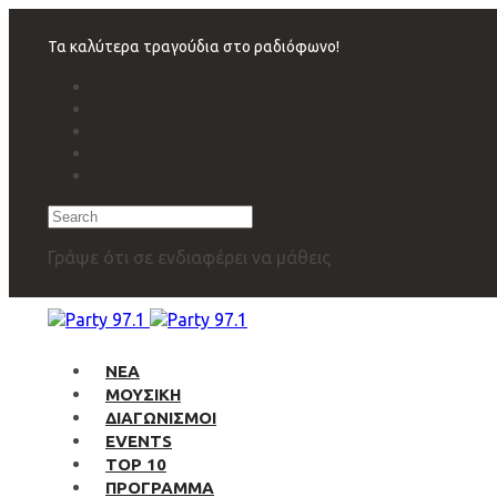
Skip
Skip
links
to
Τα καλύτερα τραγούδια στο ραδιόφωνο!
primary
navigation
Skip
to
content
Search
Γράψε ότι σε ενδιαφέρει να μάθεις
ΝΕΑ
ΜΟΥΣΙΚΗ
ΔΙΑΓΩΝΙΣΜΟΙ
EVENTS
TOP 10
ΠΡΟΓΡΑΜΜΑ