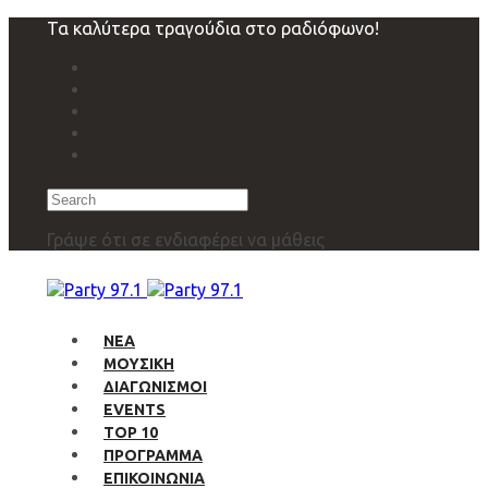
Skip
Skip
Τα καλύτερα τραγούδια στο ραδιόφωνο!
links
to
primary
navigation
Skip
to
content
Search
Γράψε ότι σε ενδιαφέρει να μάθεις
ΝΕΑ
ΜΟΥΣΙΚΗ
ΔΙΑΓΩΝΙΣΜΟΙ
EVENTS
TOP 10
ΠΡΟΓΡΑΜΜΑ
ΕΠΙΚΟΙΝΩΝΙΑ