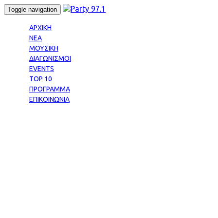
Skip
Skip
Toggle navigation
links
to
primary
ΑΡΧΙΚΗ
navigation
ΝΕΑ
Skip
ΜΟΥΣΙΚΗ
to
ΔΙΑΓΩΝΙΣΜΟΙ
content
EVENTS
TOP 10
ΠΡΟΓΡΑΜΜΑ
ΕΠΙΚΟΙΝΩΝΙΑ
Tag: ΧΡΗΣΤΟΣ
ΜΕΝΙΔΙΑΤΗΣ