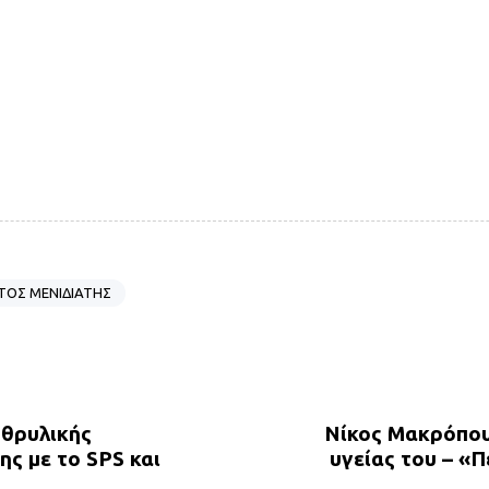
ΤΟΣ ΜΕΝΙΔΙΑΤΗΣ
N
e
x
 θρυλικής
Νίκος Μακρόπου
t
ης με το SPS και
υγείας του – «
A