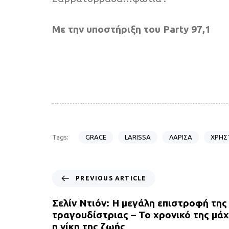
Με την υποστήριξη του Party 97,1
GRACE
LARISSA
ΛΑΡΙΣΑ
ΧΡΗΣ
Tags:
P
PREVIOUS ARTICLE
r
e
Σελίν Ντιόν: Η μεγάλη επιστροφή της
v
τραγουδίστριας – Το χρονικό της μάχ
i
η νίκη της ζωής