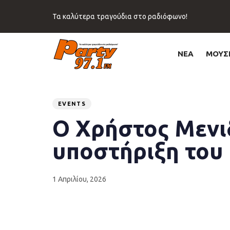
Skip
Skip
links
to
Τα καλύτερα τραγούδια στο ραδιόφωνο!
primary
navigation
Skip
ΝΕΑ
ΜΟΥΣ
to
content
Published
PUBLISHED
on:
IN:
EVENTS
Ο Χρήστος Μενιδ
υποστήριξη του 
1 Απριλίου, 2026