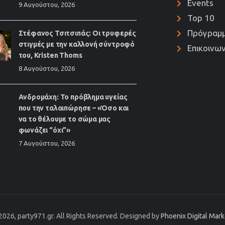
Events
9 Αυγούστου, 2026
Top 10
Πρόγραμ
Στέφανος Τσιτσιπάς: Οι τρυφερές
στιγμές με την καλλονή σύντροφό
Επικοινων
του, Kristen Thoms
8 Αυγούστου, 2026
Ανδρομάχη: Το πρόβλημα υγείας
που την ταλαιπώρησε – «Όσο και
να το θέλουμε το σώμα μας
φωνάζει “όχι”»
7 Αυγούστου, 2026
2026, party971.gr. All Rights Reserved. Designed by
Phoenix Digital Mar