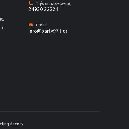
Τηλ. επικοινωνίας
24930 22221
μα
Email
ία
info@party971.gr
keting Agency