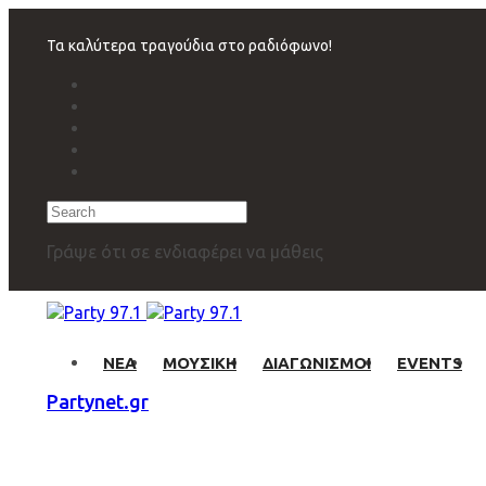
Skip
Skip
links
to
Τα καλύτερα τραγούδια στο ραδιόφωνο!
primary
navigation
Skip
to
content
Search
Γράψε ότι σε ενδιαφέρει να μάθεις
ΝΕΑ
ΜΟΥΣΙΚΗ
ΔΙΑΓΩΝΙΣΜΟΙ
EVENTS
Partynet.gr