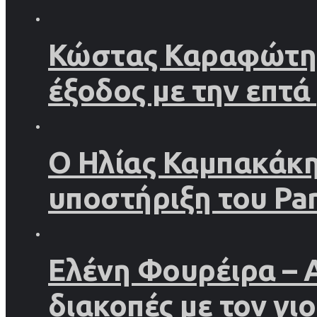
Κώστας Καραφώτης 
έξοδος με την επτά
Ο Ηλίας Καμπακάκης
υποστήριξη του Par
Ελένη Φουρέιρα – 
διακοπές με τον γιο