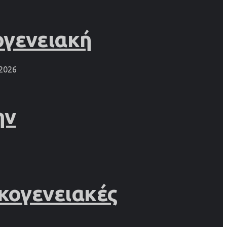
ογενειακή
2026
ην
κογενειακές