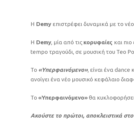
Η
Demy
επιστρέφει δυναμικά με το νέο 
Η
Demy
, μία από τις
κορυφαίες
και πιο
tempo τραγούδι, σε μουσική του Teo Pou
Το
«Υπερφαινόμενο»
, είναι ένα dance
ανοίγει ένα νέο μουσικό κεφάλαιο διαφο
Το
«Υπερφαινόμενο»
θα κυκλοφορήσει
Ακούστε το πρώτοι, αποκλειστικά στον