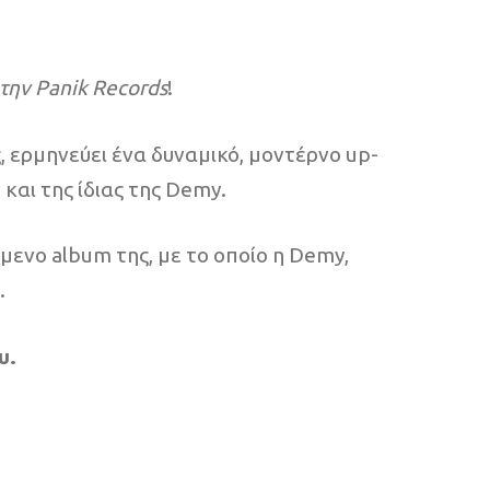
την Panik
Records
!
, ερμηνεύει ένα δυναμικό, μοντέρνο up-
και της ίδιας της
Demy
.
ίμενο album της, με το οποίο η
Demy
,
.
υ.