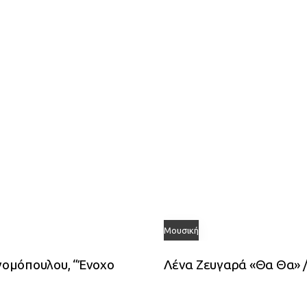
Μουσική
ονομόπουλου, “Ένοχο
Λένα Ζευγαρά «Θα Θα» /