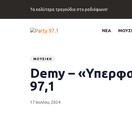
Skip
Skip
links
to
Τα καλύτερα τραγούδια στο ραδιόφωνο!
primary
navigation
Skip
ΝΕΑ
ΜΟΥΣ
to
content
Published
PUBLISHED
on:
IN:
ΜΟΥΣΙΚΉ
Demy – «Υπερφαι
97,1
17 Ιουνίου, 2024