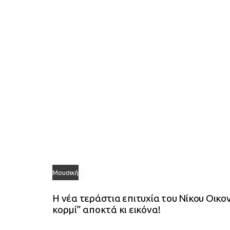
l
e
Μουσική
Η νέα τεράστια επιτυχία του Νίκου Οικ
κορμί” αποκτά κι εικόνα!