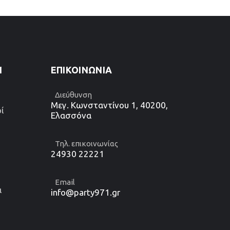
1
ΕΠΙΚΟΙΝΩΝΊΑ
Διεύθυνση
Μεγ. Κωνσταντίνου 1, 40200,
ί
Ελασσόνα
Τηλ. επικοινωνίας
24930 22221
Email
α
info@party971.gr