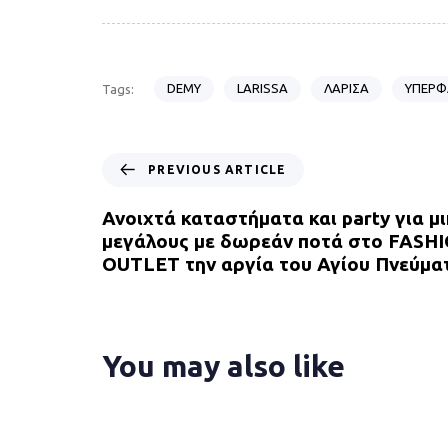
DEMY
LARISSA
ΛΑΡΙΣΑ
ΥΠΕΡΦ
Tags:
P
PREVIOUS ARTICLE
r
e
Ανοιχτά καταστήματα και party για μ
v
μεγάλους με δωρεάν ποτά στο FASH
i
OUTLET την αργία του Αγίου Πνεύμα
o
u
s
A
You may also like
r
t
i
c