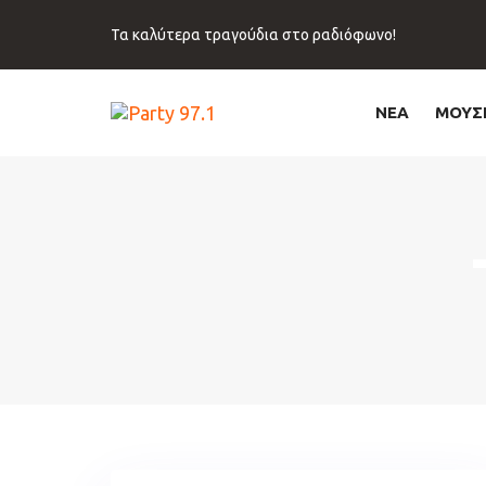
Skip
Skip
links
to
Τα καλύτερα τραγούδια στο ραδιόφωνο!
primary
navigation
Skip
ΝΕΑ
ΜΟΥΣ
to
content