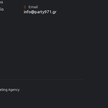
μα
Email
ία
info@party971.gr
keting Agency