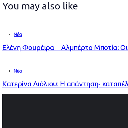
You may also like
Νέα
Ελένη Φουρέιρα – Αλμπέρτο Μποτία: Οι 
Νέα
Κατερίνα Λιόλιου: Η απάντηση- καταπέλ