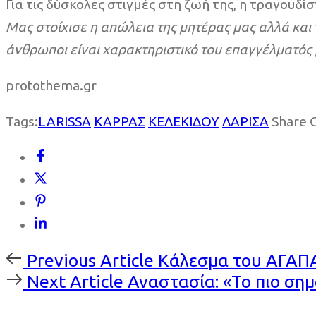
Για τις δύσκολες στιγμές στη ζωή της, η τραγουδί
Μας στοίχισε η απώλεια της μητέρας μας αλλά και 
άνθρωποι είναι χαρακτηριστικό του επαγγέλματός 
protothema.gr
Tags:
LARISSA
ΚΑΡΡΑΣ
ΚΕΛΕΚΙΔΟΥ
ΛΑΡΙΣΑ
Share 
Previous
Previous Article
Κάλεσμα του ΑΓΑΠ
Article
Next
Next Article
Αναστασία: «Το πιο σημ
Article