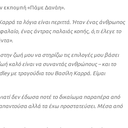
ην εκπομπή «Πάμε Δανάη».
 Καρρά τα λόγια είναι περιττά. Ήταν ένας άνθρωπος
αλαίο, ένας άντρας παλαιάς κοπής, ό,τι έλεγε το
άντα».
στην ζωή μου να στηρίζω τις επιλογές μου βάσει
ζωή καλό είναι να συναντάς ανθρώπους – και το
dley με τραγούδια του Βασίλη Καρρά. Είμαι
γιατί δεν έδωσα ποτέ το δικαίωμα παραπέρα από
να απαντούσα αλλά τα έχω προστατεύσει. Μέσα από