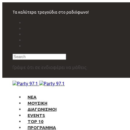
Skip
Skip
links
to
Τα καλύτερα τραγούδια στο ραδιόφωνο!
primary
navigation
Skip
to
content
Search
Γράψε ότι σε ενδιαφέρει να μάθεις
ΝΕΑ
ΜΟΥΣΙΚΗ
ΔΙΑΓΩΝΙΣΜΟΙ
EVENTS
TOP 10
ΠΡΟΓΡΑΜΜΑ