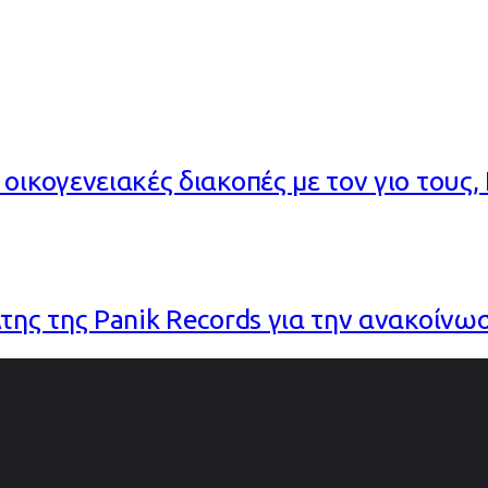
οικογενειακές διακοπές με τον γιο τους,
της της Panik Records για την ανακοίνω