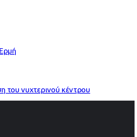
 Ερμή
ση του νυχτερινού κέντρου