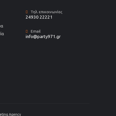
Τηλ. επικοινωνίας
24930 22221
μα
Email
ία
info@party971.gr
keting Agency