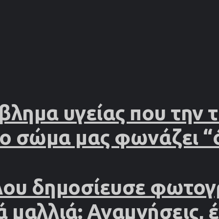
βλημα υγείας που την
το σώμα μας φωνάζει “
λου δημοσίευσε φωτογ
ά μαλλιά: Αναμνήσεις, 