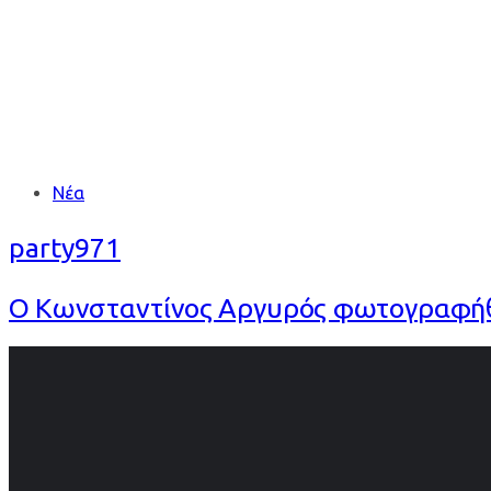
Tags
Νέα
party971
Ο Κωνσταντίνος Αργυρός φωτογραφήθηκ