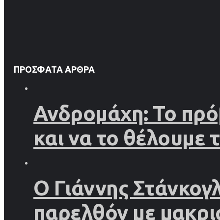
ΠΡΌΣΦΑΤΑ ΆΡΘΡΑ
Ανδρομάχη: Το πρό
και να το θέλουμε 
Ο Γιάννης Στάνκογ
παρελθόν με μακρι