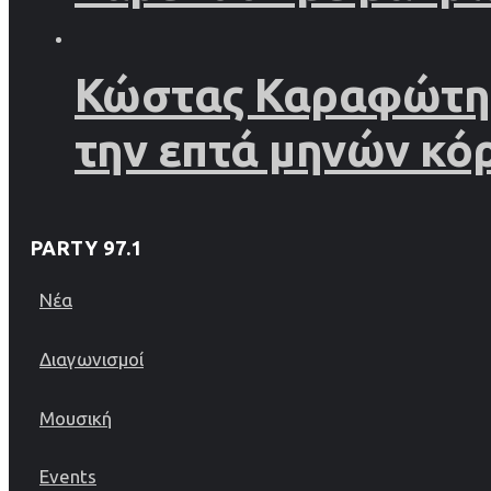
Κώστας Καραφώτης 
την επτά μηνών κό
PARTY 97.1
Νέα
Διαγωνισμοί
Μουσική
Events