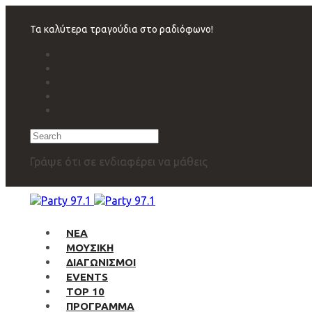
Skip
Skip
links
to
Τα καλύτερα τραγούδια στο ραδιόφωνο!
primary
navigation
Skip
to
content
Search
Γράψε ότι σε ενδιαφέρει να μάθεις
ΝΕΑ
ΜΟΥΣΙΚΗ
ΔΙΑΓΩΝΙΣΜΟΙ
EVENTS
TOP 10
ΠΡΟΓΡΑΜΜΑ