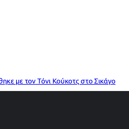
ε με τον Τόνι Κούκοτς στο Σικάγο