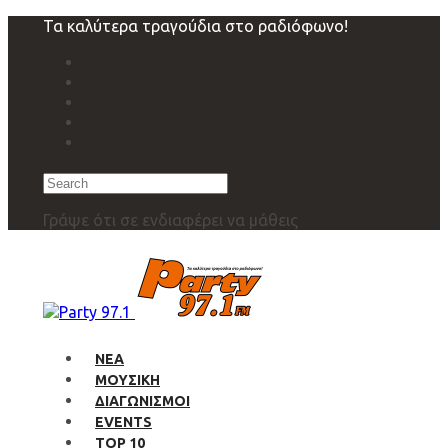
Skip
Skip
Τα καλύτερα τραγούδια στο ραδιόφωνο!
links
to
primary
navigation
Skip
to
content
Search
Γράψε ότι σε ενδιαφέρει να μάθεις
ΝΕΑ
ΜΟΥΣΙΚΗ
ΔΙΑΓΩΝΙΣΜΟΙ
EVENTS
TOP 10