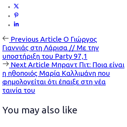
Previous
Previous Article
Ο Γιώργος
Article
Γιαννιάς στη Λάρισα // Με την
υποστήριξη του Party 97,1
Next
Next Article
Μπραντ Πιτ: Ποια είναι
Article
η ηθοποιός Μαρία Καλλιμάνη που
φημολογείται ότι έπαιξε στη νέα
ταινία του
You may also like