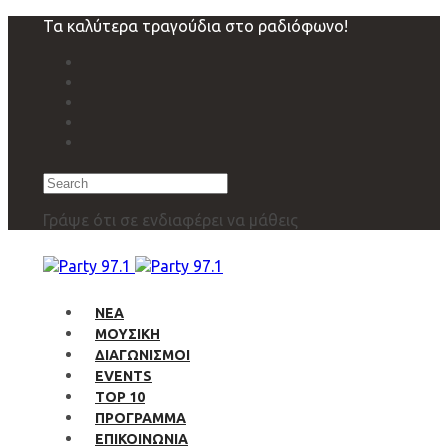
Skip
Skip
Τα καλύτερα τραγούδια στο ραδιόφωνο!
links
to
primary
navigation
Skip
to
content
Search
Γράψε ότι σε ενδιαφέρει να μάθεις
ΝΕΑ
ΜΟΥΣΙΚΗ
ΔΙΑΓΩΝΙΣΜΟΙ
EVENTS
TOP 10
ΠΡΟΓΡΑΜΜΑ
ΕΠΙΚΟΙΝΩΝΙΑ