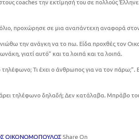
τους coaches την εκτίμησή του σε πολλούς Έλληνε
χόλιο, προχώρησε σε μια αναπάντεχη αναφορά στο
ά νιώθω την ανάγκη να το πω. Είδα προχθές τον Οι
νάκη, γιατί αυτό” και τα λοιπά και τα λοιπά.
ρω τηλέφωνο; Τι έχει ο άνθρωπος για να τον πάρω;”.
 πάρει τηλέφωνο δηλαδή; Δεν κατάλαβα. Μπράβο του
ΟΣ ΟΙΚΟΝΟΜΟΠΟΥΛΟΣ
Share On