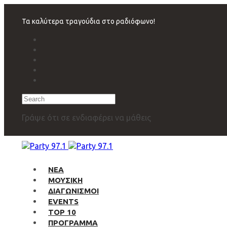
Skip
Skip
links
to
Τα καλύτερα τραγούδια στο ραδιόφωνο!
primary
navigation
Skip
to
content
Search
Γράψε ότι σε ενδιαφέρει να μάθεις
ΝΕΑ
ΜΟΥΣΙΚΗ
ΔΙΑΓΩΝΙΣΜΟΙ
EVENTS
TOP 10
ΠΡΟΓΡΑΜΜΑ