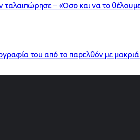
ν ταλαιπώρησε – «Όσο και να το θέλουμ
γραφία του από το παρελθόν με μακριά 