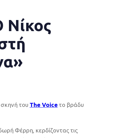
Ο Νίκος
στή
να»
η σκηνή του
The Voice
το βράδυ
δωρή Φέρρη, κερδίζοντας τις