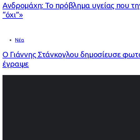
Ανδρομάχη: Το πρόβλημα υγείας που τη
“όχι”»
Νέα
Ο Γιάννης Στάνκογλου δημοσίευσε φωτο
έγραψε