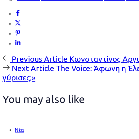
Previous
Previous Article
Κωνσταντίνος Αργυρ
Article
Next
Next Article
The Voice: Άφωνη η Έλε
Article
γύρισες;»
You may also like
Νέα