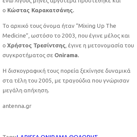
ενώ λίγους μήνες αργότερα προστέθηκε και
ο
Κώστας Καρακατσάνης
.
Το αρχικό τους όνομα ήταν “Mixing Up The
Medicine”, ωστόσο το 2003, που έγινε μέλος και
ο
Χρήστος Τρεσίντσης
, έγινε η μετονομασία του
συγκροτήματος σε
Onirama
.
Η δισκογραφική τους πορεία ξεκίνησε δυναμικά
στα τέλη του 2005, με τραγούδια που γνώρισαν
μεγάλη απήχηση.
antenna.gr
Tags:
LARISSA
ONIRAMA
ΘΟΔΩΡΗΣ