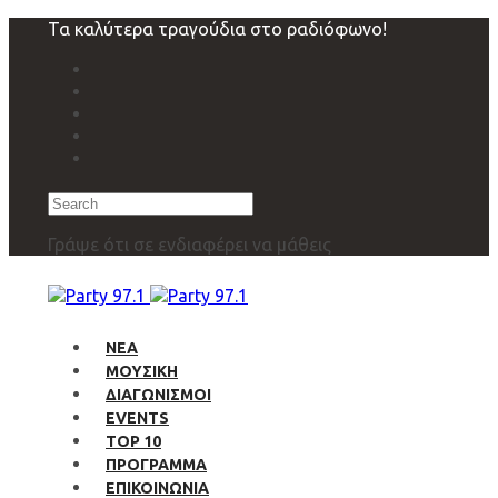
Skip
Skip
Τα καλύτερα τραγούδια στο ραδιόφωνο!
links
to
primary
navigation
Skip
to
content
Search
Γράψε ότι σε ενδιαφέρει να μάθεις
ΝΕΑ
ΜΟΥΣΙΚΗ
ΔΙΑΓΩΝΙΣΜΟΙ
EVENTS
TOP 10
ΠΡΟΓΡΑΜΜΑ
ΕΠΙΚΟΙΝΩΝΙΑ