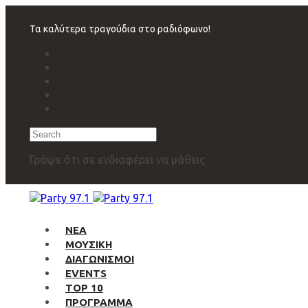
Skip
Skip
links
to
Τα καλύτερα τραγούδια στο ραδιόφωνο!
primary
navigation
Skip
to
content
Search
Γράψε ότι σε ενδιαφέρει να μάθεις
ΝΕΑ
ΜΟΥΣΙΚΗ
ΔΙΑΓΩΝΙΣΜΟΙ
EVENTS
TOP 10
ΠΡΟΓΡΑΜΜΑ