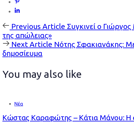
Previous
Previous Article
Συγκινεί ο Γιώργος
Article
της απώλειας»
Next
Next Article
Νότης Σφακιανάκης: Με
Article
δημοσίευμα
You may also like
Νέα
Κώστας Καραφώτης – Κάτια Μάνου: Η ο