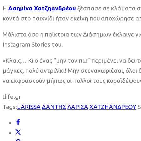
Η
Ασημίνα Χατζηανδρέου
ξέσπασε σε κλάματα στ
κοντά στο παιχνίδι ήταν εκείνη που αποχώρησε από
Μάλιστα όσο η παίκτρια των Διάσημων έκλαιγε για
Instagram Stories του.
«Κλαις… Κι ο ένας “μην τον πω” περιμένει να δει τα
μάγκες, πολύ αντριλίκι! Μην στεναχωριέσαι, όλοι 
να εκφραστούν μήπως οι πολλοί τους κοροϊδέψου
tlife.gr
Tags:
LARISSA
ΔΑΝΤΗΣ
ΛΑΡΙΣΑ
ΧΑΤΖΗΑΝΔΡΕΟΥ
S