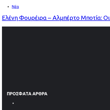
Νέα
Ελένη Φουρέιρα – Αλμπέρτο Μποτία: Οι 
ΠΡΌΣΦΑΤΑ ΆΡΘΡΑ