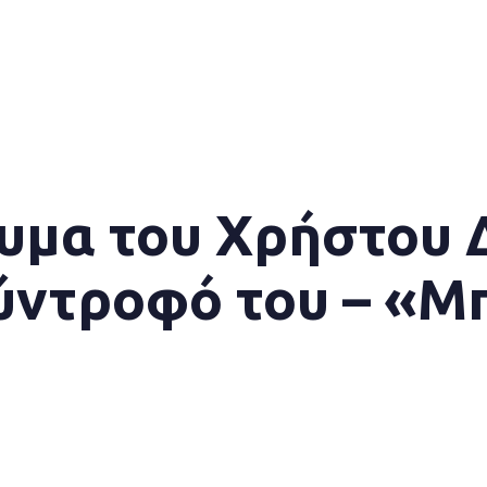
υμα του Χρήστου 
ύντροφό του – «Μ