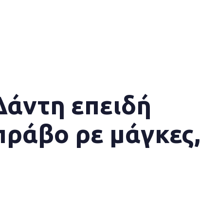
Δάντη επειδή
πράβο ρε μάγκες,