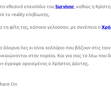
ο χθεσινό επεισόδιο του
Survivor
, καθώς η Κρίστη
 το reality επιβίωσης.
 τη φίλη της, κάποιοι γελούσαν, με συνέπεια ο
Χρή
 δάκρυα λες κι είναι κολλύριο που βάζουν στις ταινί
δικαιώνονται στην πορεία. Και για σας το λέω που 
ν» έγραψε οργισμένος ο Χρήστος Δάντης.
hare On