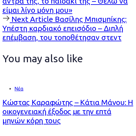
άντρα της, το παιδάκι της – Θέλω να
είμαι λίγο μόνη μου»
Next
Next Article
Βασίλης Μπισμπίκης:
Article
Υπέστη καρδιακό επεισόδιο – Διπλή
επέμβαση, του τοποθέτησαν στεντ
You may also like
Νέα
Κώστας Καραφώτης – Κάτια Μάνου: Η
οικογενειακή έξοδος με την επτά
μηνών κόρη τους