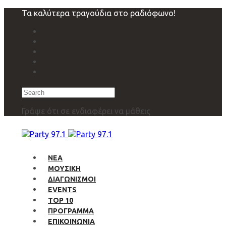
Skip
Skip
Τα καλύτερα τραγούδια στο ραδιόφωνο!
links
to
primary
navigation
Skip
to
content
Search
Γράψε ότι σε ενδιαφέρει να μάθεις
ΝΕΑ
ΜΟΥΣΙΚΗ
ΔΙΑΓΩΝΙΣΜΟΙ
EVENTS
TOP 10
ΠΡΟΓΡΑΜΜΑ
ΕΠΙΚΟΙΝΩΝΙΑ